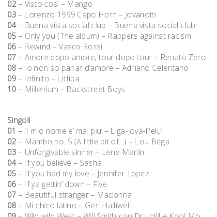
02
– Visto così – Mango
03
– Lorenzo 1999 Capo Horn – Jovanotti
04
– Buena vista social club – Buena vista social club
05
– Only you (The album) – Rappers against racism
06
– Rewind – Vasco Rossi
07
– Amore dopo amore, tour dopo tour – Renato Zero
08
– Io non so parlar d’amore – Adriano Celentano
09
– Infinito – Litfiba
10
– Millenium – Backstreet Boys
Singoli
01
– Il mio nome e’ mai piu’ – Liga-Jova-Pelu’
02
– Mambo no. 5 (A little bit of…) – Lou Bega
03
– Unforgivable sinner – Lene Marlin
04
– If you believe – Sasha
05
– If you had my love – Jennifer Lopez
06
– If ya gettin’ down – Five
07
– Beautiful stranger – Madonna
08
– Mi chico latino – Geri Halliwell
09
– Wild wild West – Will Smith con Dru Hill e Kool Mo