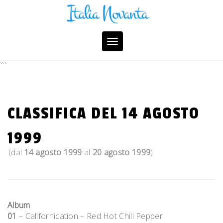
Skip
to
content
Toggle
navigation
```
CLASSIFICA DEL 14 AGOSTO
1999
(dal
14 agosto 1999
al
20 agosto 1999
)
Album
01
– Californication – Red Hot Chili Pepper