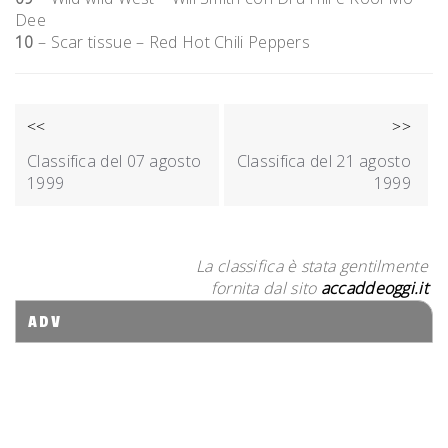
Dee
10
– Scar tissue – Red Hot Chili Peppers
NAVIGAZIONE
<<
>>
ARTICOLI
Classifica del 07 agosto
Classifica del 21 agosto
1999
1999
La classifica è stata gentilmente
fornita dal sito
accaddeoggi.it
ADV