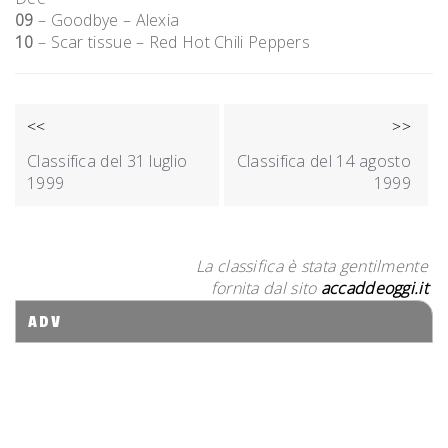
09
– Goodbye – Alexia
10
– Scar tissue – Red Hot Chili Peppers
NAVIGAZIONE
<<
>>
ARTICOLI
Classifica del 31 luglio
Classifica del 14 agosto
1999
1999
La classifica è stata gentilmente
fornita dal sito
accaddeoggi.it
ADV