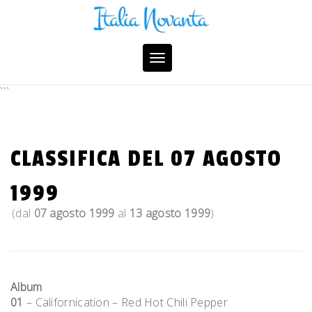
Skip
to
content
Toggle
navigation
```
CLASSIFICA DEL 07 AGOSTO
1999
(dal
07 agosto 1999
al
13 agosto 1999
)
Album
01
– Californication – Red Hot Chili Pepper