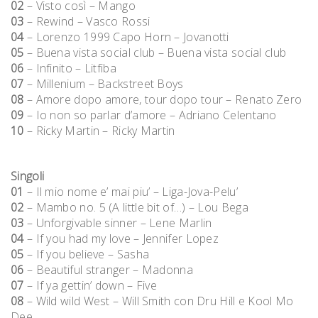
02
– Visto così – Mango
03
– Rewind – Vasco Rossi
04
– Lorenzo 1999 Capo Horn – Jovanotti
05
– Buena vista social club – Buena vista social club
06
– Infinito – Litfiba
07
– Millenium – Backstreet Boys
08
– Amore dopo amore, tour dopo tour – Renato Zero
09
– Io non so parlar d’amore – Adriano Celentano
10
– Ricky Martin – Ricky Martin
Singoli
01
– Il mio nome e’ mai piu’ – Liga-Jova-Pelu’
02
– Mambo no. 5 (A little bit of…) – Lou Bega
03
– Unforgivable sinner – Lene Marlin
04
– If you had my love – Jennifer Lopez
05
– If you believe – Sasha
06
– Beautiful stranger – Madonna
07
– If ya gettin’ down – Five
08
– Wild wild West – Will Smith con Dru Hill e Kool Mo
Dee