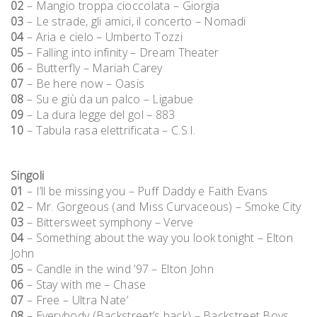
02
– Mangio troppa cioccolata – Giorgia
03
– Le strade, gli amici, il concerto – Nomadi
04
– Aria e cielo – Umberto Tozzi
05
– Falling into infinity – Dream Theater
06
– Butterfly – Mariah Carey
07
– Be here now – Oasis
08
– Su e giù da un palco – Ligabue
09
– La dura legge del gol – 883
10
– Tabula rasa elettrificata – C.S.I.
Singoli
01
– I’ll be missing you – Puff Daddy e Faith Evans
02
– Mr. Gorgeous (and Miss Curvaceous) – Smoke City
03
– Bittersweet symphony – Verve
04
– Something about the way you look tonight – Elton
John
05
– Candle in the wind ’97 – Elton John
06
– Stay with me – Chase
07
– Free – Ultra Nate’
08
– Everybody (Backstreet’s back) – Backstreet Boys