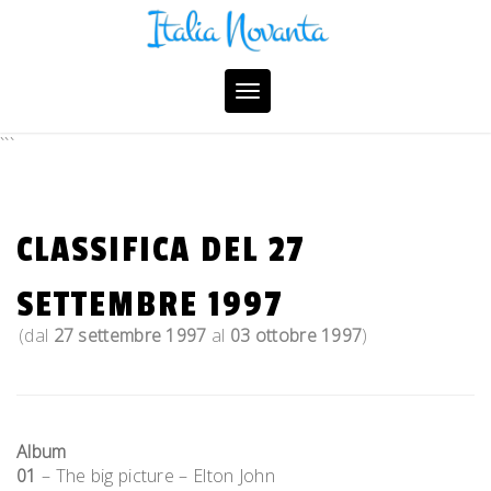
Skip
to
content
Toggle
navigation
```
CLASSIFICA DEL 27
SETTEMBRE 1997
(dal
27 settembre 1997
al
03 ottobre 1997
)
Album
01
– The big picture – Elton John