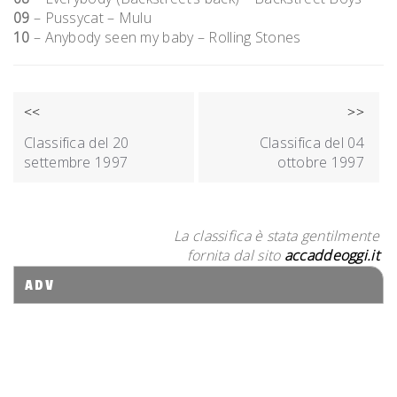
09
– Pussycat – Mulu
10
– Anybody seen my baby – Rolling Stones
NAVIGAZIONE
<<
>>
ARTICOLI
Classifica del 20
Classifica del 04
settembre 1997
ottobre 1997
La classifica è stata gentilmente
fornita dal sito
accaddeoggi.it
ADV