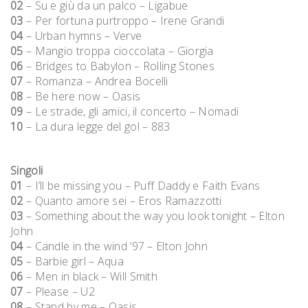
02
– Su e giù da un palco – Ligabue
03
– Per fortuna purtroppo – Irene Grandi
04
– Urban hymns – Verve
05
– Mangio troppa cioccolata – Giorgia
06
– Bridges to Babylon – Rolling Stones
07
– Romanza – Andrea Bocelli
08
– Be here now – Oasis
09
– Le strade, gli amici, il concerto – Nomadi
10
– La dura legge del gol – 883
Singoli
01
– I’ll be missing you – Puff Daddy e Faith Evans
02
– Quanto amore sei – Eros Ramazzotti
03
– Something about the way you look tonight – Elton
John
04
– Candle in the wind ’97 – Elton John
05
– Barbie girl – Aqua
06
– Men in black – Will Smith
07
– Please – U2
08
– Stand by me – Oasis