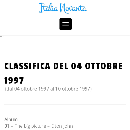
Skip
to
content
Toggle
navigation
```
CLASSIFICA DEL 04 OTTOBRE
1997
(dal
04 ottobre 1997
al
10 ottobre 1997
)
Album
01
– The big picture – Elton John