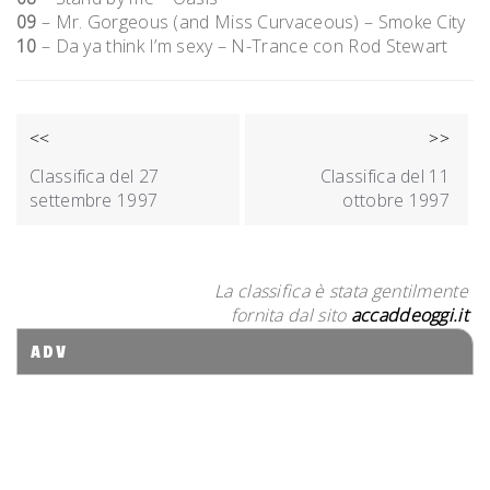
09
– Mr. Gorgeous (and Miss Curvaceous) – Smoke City
10
– Da ya think I’m sexy – N-Trance con Rod Stewart
NAVIGAZIONE
<<
>>
ARTICOLI
Classifica del 27
Classifica del 11
settembre 1997
ottobre 1997
La classifica è stata gentilmente
fornita dal sito
accaddeoggi.it
ADV