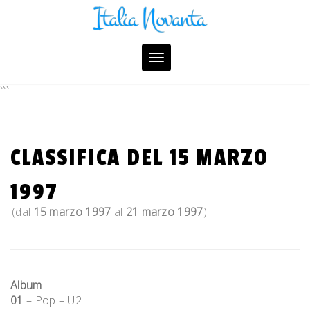
Skip
to
content
Toggle
navigation
```
CLASSIFICA DEL 15 MARZO
1997
(dal
15 marzo 1997
al
21 marzo 1997
)
Album
01
– Pop – U2