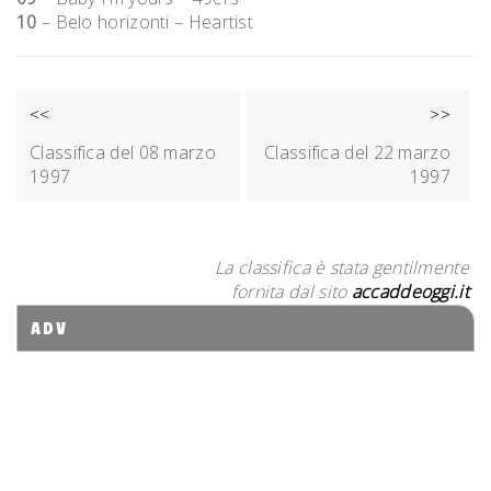
10
– Belo horizonti – Heartist
NAVIGAZIONE
<<
>>
ARTICOLI
Classifica del 08 marzo
Classifica del 22 marzo
1997
1997
La classifica è stata gentilmente
fornita dal sito
accaddeoggi.it
ADV