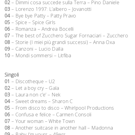
02
– Dimmi cosa succede sulla Terra – Pino Daniele
03
– Lorenzo 1997: L’albero – Jovanotti
04
– Bye bye Patty – Patty Pravo
05
– Spice – Spice Girls
06
– Romanza – Andrea Bocelli
07
– The best of Zucchero Sugar Fornaciari – Zucchero
08
– Storie (I miei più grandi successi) – Anna Oxa
09
– Canzoni – Lucio Dalla
10
– Mondi sommersi – Litfiba
Singoli
01
– Discotheque – U2
02
– Let a boy cry – Gala
03
– Laura non c’e’ – Nek
04
– Sweet dreams – Sharon C
05
– From disco to disco – Whirlpool Productions
06
– Confusa e felice – Carmen Consoli
07
– Your woman – White Town
08
– Another suitcase in another hall – Madonna
09
– Baby I’m yours – 49ers