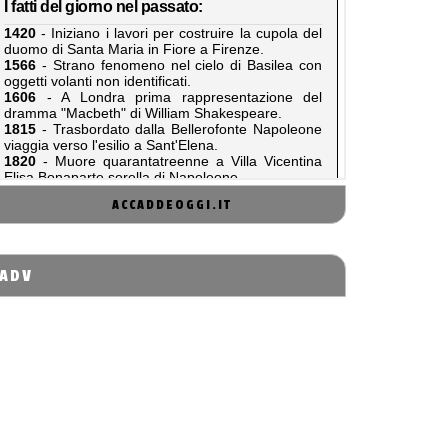
ACCADDEOGGI.IT
ADV