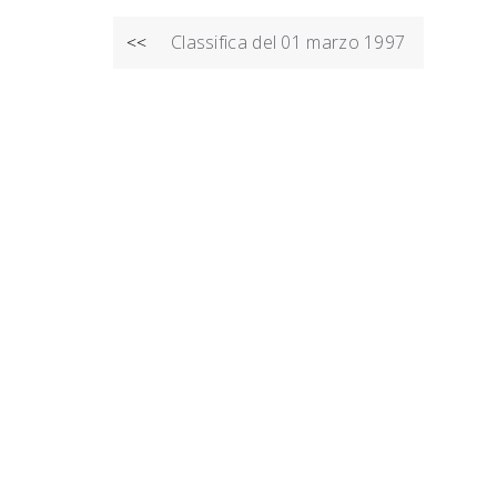
NAVIGAZIONE
Classifica del 01 marzo 1997
<<
ARTICOLI