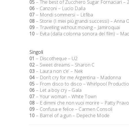
05
– The best of Zucchero Sugar Fornaciari –
06
– Canzoni – Lucio Dalla
07
– Mondi sommersi – Litfiba
08
– Storie (I miei più grandi successi) – Anna 
09
– Travelling without moving – Jamiroquai
10
– Evita (dalla colonna sonora del film) – M
Singoli
01
– Discotheque – U2
02
– Sweet dreams – Sharon C
03
– Laura non c’e’ – Nek
04
– Don’t cry for me Argentina – Madonna
05
– From disco to disco – Whirlpool Producti
06
– Let a boy cry – Gala
07
– Your woman – White Town
08
– E dimmi che non vuoi morire – Patty Pravo
09
– Confusa e felice – Carmen Consoli
10
– Barrel of a gun – Depeche Mode