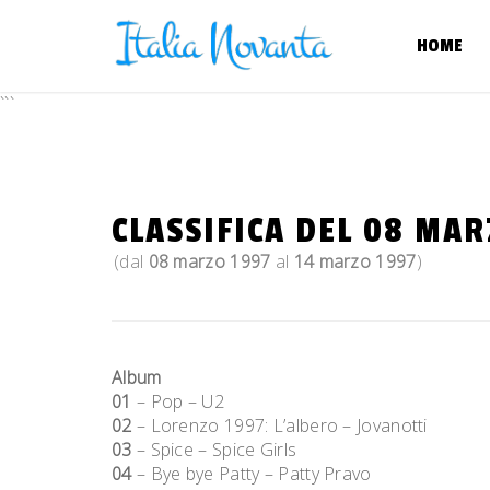
Skip
to
HOME
content
```
CLASSIFICA DEL 08 MAR
(dal
08 marzo 1997
al
14 marzo 1997
)
Album
01
– Pop – U2
02
– Lorenzo 1997: L’albero – Jovanotti
03
– Spice – Spice Girls
04
– Bye bye Patty – Patty Pravo