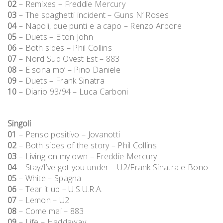
02
– Remixes – Freddie Mercury
03
– The spaghetti incident – Guns N’ Roses
04
– Napoli, due punti e a capo – Renzo Arbore
05
– Duets – Elton John
06
– Both sides – Phil Collins
07
– Nord Sud Ovest Est – 883
08
– E sona mo’ – Pino Daniele
09
– Duets – Frank Sinatra
10
– Diario 93/94 – Luca Carboni
Singoli
01
– Penso positivo – Jovanotti
02
– Both sides of the story – Phil Collins
03
– Living on my own – Freddie Mercury
04
– Stay/I’ve got you under – U2/Frank Sinatra e Bono
05
– White – Spagna
06
– Tear it up – U.S.U.R.A.
07
– Lemon – U2
08
– Come mai – 883
09
– Life – Haddaway