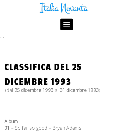
Skip
to
content
Toggle
navigation
```
CLASSIFICA DEL 25
DICEMBRE 1993
(dal
25 dicembre 1993
al
31 dicembre 1993
)
Album
01
– So far so good – Bryan Adams