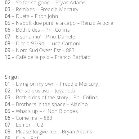
02
– So far so good – Bryan Adams
03
– Remixes – Freddie Mercury
04
– Duets – Elton John
05
– Napoli, due punti e a capo – Renzo Arbore
06
– Both sides – Phil Collins
07
– E sona mo’ – Pino Daniele
08
– Diario 93/94 – Luca Carboni
09
– Nord Sud Ovest Est – 883
10
– Café de la paix – Franco Battiato
Singoli
01
– Living on my own – Freddie Mercury
02
– Penso positivo – Jovanotti
03
– Both sides of the story – Phil Collins
04
– Brothers in the space – Aladino
05
– What’s up – 4 Non Blondes
06
– Come mai – 883
07
– Lemon – U2
08
– Please forgive me – Bryan Adams
09
– Due – Raf