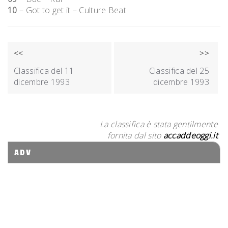
10
– Got to get it – Culture Beat
NAVIGAZIONE
<<
>>
ARTICOLI
Classifica del 11
Classifica del 25
dicembre 1993
dicembre 1993
La classifica è stata gentilmente
fornita dal sito
accaddeoggi.it
ADV