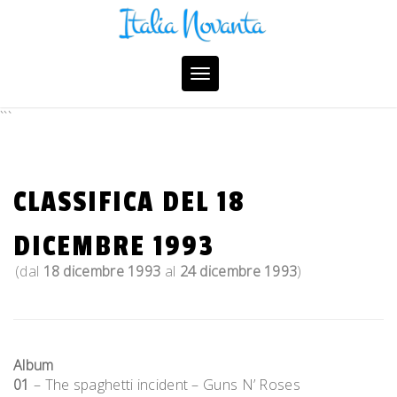
Skip
to
content
Toggle
navigation
```
CLASSIFICA DEL 18
DICEMBRE 1993
(dal
18 dicembre 1993
al
24 dicembre 1993
)
Album
01
– The spaghetti incident – Guns N’ Roses