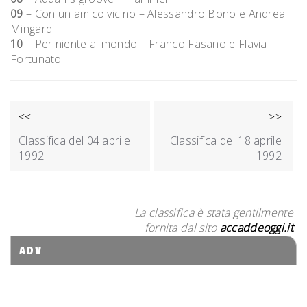
09
– Con un amico vicino – Alessandro Bono e Andrea
Mingardi
10
– Per niente al mondo – Franco Fasano e Flavia
Fortunato
NAVIGAZIONE
<<
>>
ARTICOLI
Classifica del 04 aprile
Classifica del 18 aprile
1992
1992
La classifica è stata gentilmente
fornita dal sito
accaddeoggi.it
ADV