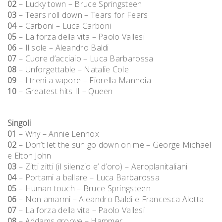
02
– Lucky town – Bruce Springsteen
03
– Tears roll down – Tears for Fears
04
– Carboni – Luca Carboni
05
– La forza della vita – Paolo Vallesi
06
– Il sole – Aleandro Baldi
07
– Cuore d’acciaio – Luca Barbarossa
08
– Unforgettable – Natalie Cole
09
– I treni a vapore – Fiorella Mannoia
10
– Greatest hits II – Queen
Singoli
01
– Why – Annie Lennox
02
– Don’t let the sun go down on me – George Michael
e Elton John
03
– Zitti zitti (il silenzio e’ d’oro) – Aeroplanitaliani
04
– Portami a ballare – Luca Barbarossa
05
– Human touch – Bruce Springsteen
06
– Non amarmi – Aleandro Baldi e Francesca Alotta
07
– La forza della vita – Paolo Vallesi
08
– Addams groove – Hammer