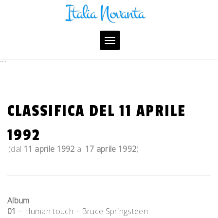
Skip
to
content
Toggle
navigation
```
CLASSIFICA DEL 11 APRILE
1992
(dal
11 aprile 1992
al
17 aprile 1992
)
Album
01
– Human touch – Bruce Springsteen