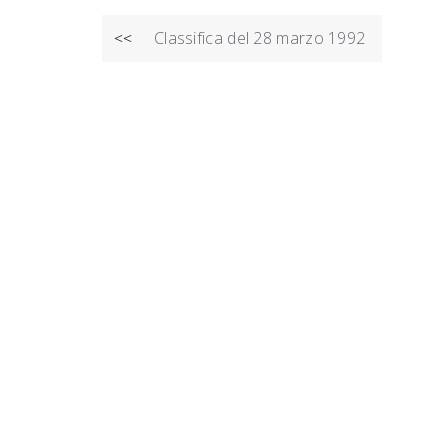
NAVIGAZIONE
Classifica del 28 marzo 1992
<<
ARTICOLI