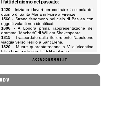
ACCADDEOGGI.IT
ADV