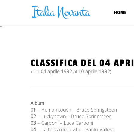
Skip
to
HOME
content
```
CLASSIFICA DEL 04 APRI
(dal
04 aprile 1992
al
10 aprile 1992
)
Album
01
– Human touch – Bruce Springsteen
02
– Lucky town – Bruce Springsteen
03
– Carboni – Luca Carboni
04
– La forza della vita – Paolo Vallesi