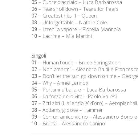
05
– Cuore d’acciaio – Luca Barbarossa
06
– Tears roll down – Tears for Fears
07
– Greatest hits II – Queen
08
– Unforgettable – Natalie Cole
09
– I treni a vapore – Fiorella Mannoia
10
– Lacrime – Mia Martini
Singoli
01
– Human touch – Bruce Springsteen
02
– Non amarmi – Aleandro Baldi e Francesca
03
– Don’t let the sun go down on me – George
04
– Why – Annie Lennox
05
– Portami a ballare – Luca Barbarossa
06
– La forza della vita – Paolo Vallesi
07
– Zitti zitti (Il silenzio e’ d’oro) – Aeroplanital
08
– Addams groove – Hammer
09
– Con un amico vicino – Alessandro Bono e
10
– Brutta – Alessandro Canino