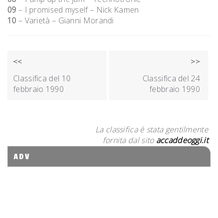
09
– I promised myself – Nick Kamen
10
– Varietà – Gianni Morandi
NAVIGAZIONE
<<
>>
ARTICOLI
Classifica del 10
Classifica del 24
febbraio 1990
febbraio 1990
La classifica è stata gentilmente
fornita dal sito
accaddeoggi.it
ADV