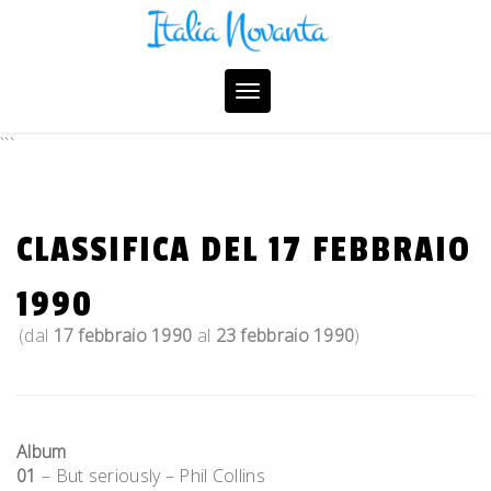
Skip
to
content
Toggle
navigation
```
CLASSIFICA DEL 17 FEBBRAIO
1990
(dal
17 febbraio 1990
al
23 febbraio 1990
)
Album
01
– But seriously – Phil Collins