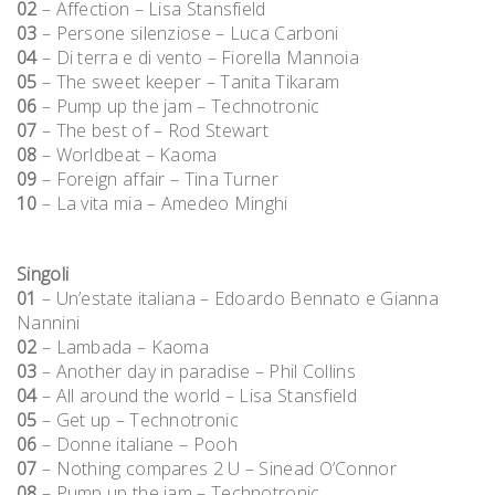
02
– Affection – Lisa Stansfield
03
– Persone silenziose – Luca Carboni
04
– Di terra e di vento – Fiorella Mannoia
05
– The sweet keeper – Tanita Tikaram
06
– Pump up the jam – Technotronic
07
– The best of – Rod Stewart
08
– Worldbeat – Kaoma
09
– Foreign affair – Tina Turner
10
– La vita mia – Amedeo Minghi
Singoli
01
– Un’estate italiana – Edoardo Bennato e Gianna
Nannini
02
– Lambada – Kaoma
03
– Another day in paradise – Phil Collins
04
– All around the world – Lisa Stansfield
05
– Get up – Technotronic
06
– Donne italiane – Pooh
07
– Nothing compares 2 U – Sinead O’Connor
08
– Pump up the jam – Technotronic