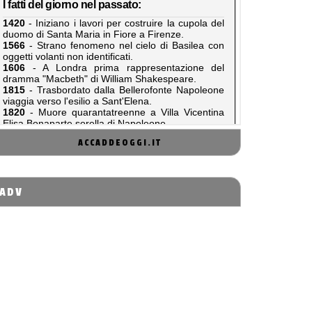
ACCADDEOGGI.IT
ADV