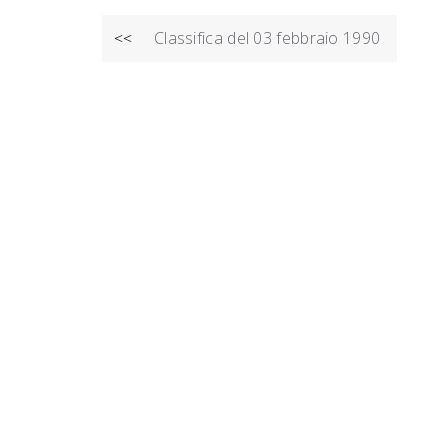
NAVIGAZIONE
Classifica del 03 febbraio 1990
<<
ARTICOLI