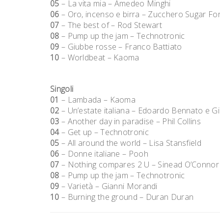
05
– La vita mia – Amedeo Minghi
06
– Oro, incenso e birra – Zucchero Sugar For
07
– The best of – Rod Stewart
08
– Pump up the jam – Technotronic
09
– Giubbe rosse – Franco Battiato
10
– Worldbeat – Kaoma
Singoli
01
– Lambada – Kaoma
02
– Un’estate italiana – Edoardo Bennato e G
03
– Another day in paradise – Phil Collins
04
– Get up – Technotronic
05
– All around the world – Lisa Stansfield
06
– Donne italiane – Pooh
07
– Nothing compares 2 U – Sinead O’Connor
08
– Pump up the jam – Technotronic
09
– Varietà – Gianni Morandi
10
– Burning the ground – Duran Duran