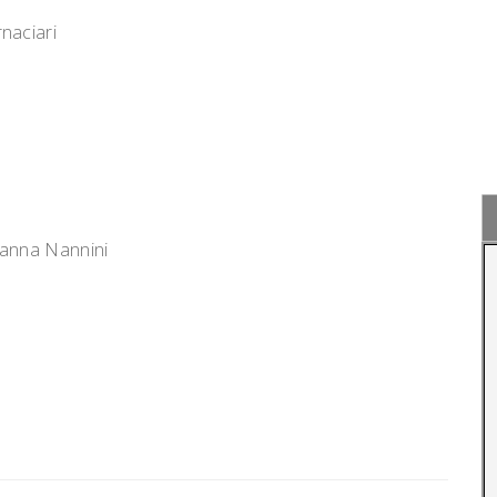
naciari
ianna Nannini