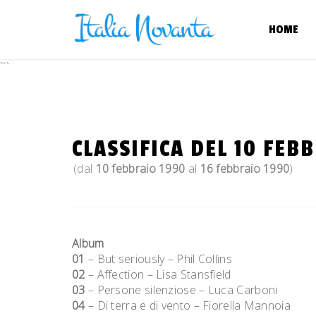
Skip
to
HOME
content
```
CLASSIFICA DEL 10 FEB
(dal
10 febbraio 1990
al
16 febbraio 1990
)
Album
01
– But seriously – Phil Collins
02
– Affection – Lisa Stansfield
03
– Persone silenziose – Luca Carboni
04
– Di terra e di vento – Fiorella Mannoia