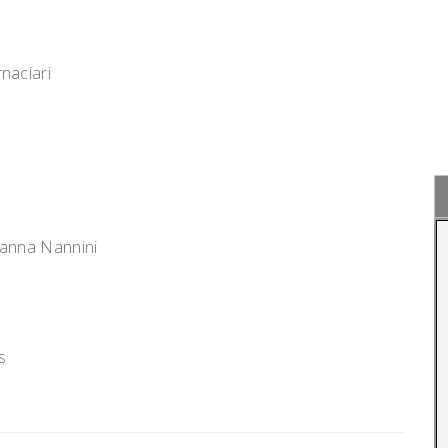
naciari
ianna Nannini
s