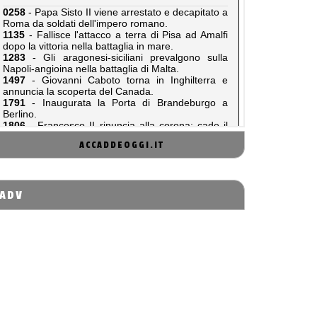
ACCADDEOGGI.IT
ADV