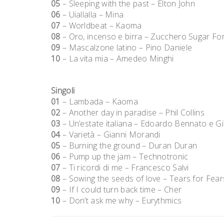
05
– Sleeping with the past – Elton John
06
– Uiallalla – Mina
07
– Worldbeat – Kaoma
08
– Oro, incenso e birra – Zucchero Sugar For
09
– Mascalzone latino – Pino Daniele
10
– La vita mia – Amedeo Minghi
Singoli
01
– Lambada – Kaoma
02
– Another day in paradise – Phil Collins
03
– Un’estate italiana – Edoardo Bennato e G
04
– Varietà – Gianni Morandi
05
– Burning the ground – Duran Duran
06
– Pump up the jam – Technotronic
07
– Ti ricordi di me – Francesco Salvi
08
– Sowing the seeds of love – Tears for Fear
09
– If I could turn back time – Cher
10
– Don’t ask me why – Eurythmics