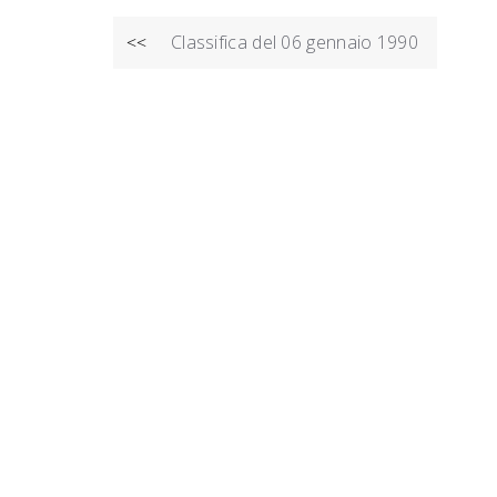
NAVIGAZIONE
Classifica del 06 gennaio 1990
<<
ARTICOLI