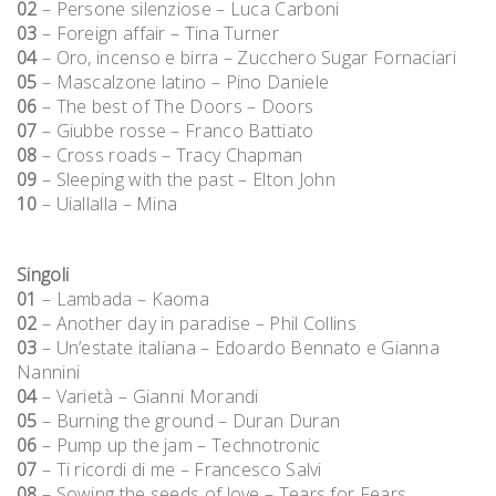
02
– Persone silenziose – Luca Carboni
03
– Foreign affair – Tina Turner
04
– Oro, incenso e birra – Zucchero Sugar Fornaciari
05
– Mascalzone latino – Pino Daniele
06
– The best of The Doors – Doors
07
– Giubbe rosse – Franco Battiato
08
– Cross roads – Tracy Chapman
09
– Sleeping with the past – Elton John
10
– Uiallalla – Mina
Singoli
01
– Lambada – Kaoma
02
– Another day in paradise – Phil Collins
03
– Un’estate italiana – Edoardo Bennato e Gianna
Nannini
04
– Varietà – Gianni Morandi
05
– Burning the ground – Duran Duran
06
– Pump up the jam – Technotronic
07
– Ti ricordi di me – Francesco Salvi
08
– Sowing the seeds of love – Tears for Fears