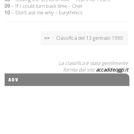
09
– If I could turn back time – Cher
10
– Don’t ask me why – Eurythmics
NAVIGAZIONE
Classifica del 13 gennaio 1990
>>
ARTICOLI
La classifica è stata gentilmente
fornita dal sito
accaddeoggi.it
ADV