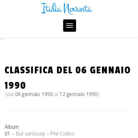
Skip
to
content
Toggle
navigation
```
CLASSIFICA DEL 06 GENNAIO
1990
(dal
06 gennaio 1990
al
12 gennaio 1990
)
Album
01
– But seriously – Phil Collins