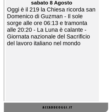
ACCADDEOGGI.IT