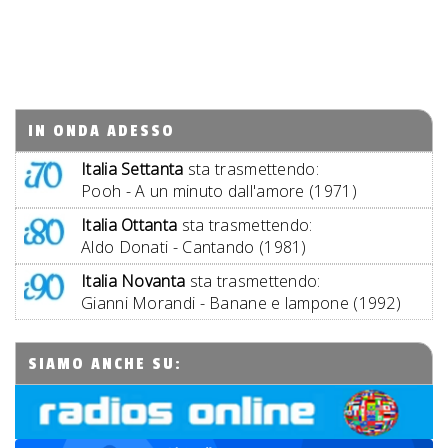
IN ONDA ADESSO
Italia Settanta
sta trasmettendo:
Pooh - A un minuto dall'amore (1971)
Italia Ottanta
sta trasmettendo:
Aldo Donati - Cantando (1981)
Italia Novanta
sta trasmettendo:
Gianni Morandi - Banane e lampone (1992)
SIAMO ANCHE SU: