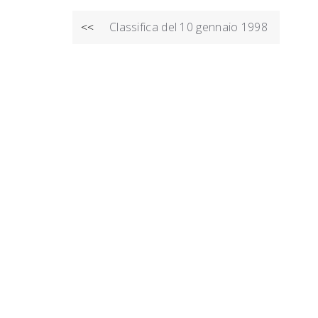
NAVIGAZIONE
Classifica del 10 gennaio 1998
<<
ARTICOLI