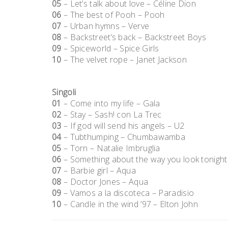
05
– Let’s talk about love – Céline Dion
06
– The best of Pooh – Pooh
07
– Urban hymns – Verve
08
– Backstreet’s back – Backstreet Boys
09
– Spiceworld – Spice Girls
10
– The velvet rope – Janet Jackson
Singoli
01
– Come into my life – Gala
02
– Stay – Sash! con La Trec
03
– If god will send his angels – U2
04
– Tubthumping – Chumbawamba
05
– Torn – Natalie Imbruglia
06
– Something about the way you look tonight 
07
– Barbie girl – Aqua
08
– Doctor Jones – Aqua
09
– Vamos a la discoteca – Paradisio
10
– Candle in the wind ’97 – Elton John