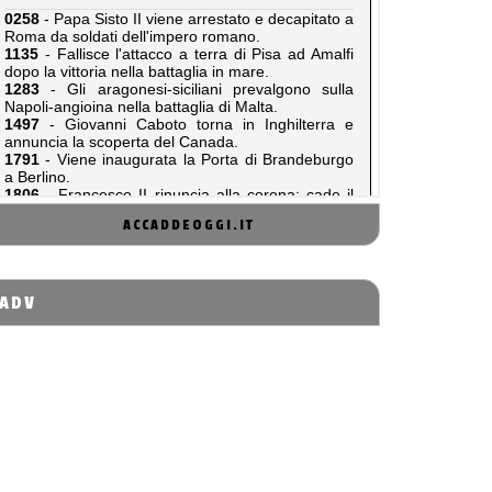
ACCADDEOGGI.IT
ADV