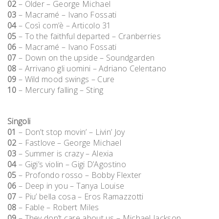
02
– Older – George Michael
03
– Macramé – Ivano Fossati
04
– Così com’è – Articolo 31
05
– To the faithful departed – Cranberries
06
– Macramé – Ivano Fossati
07
– Down on the upside – Soundgarden
08
– Arrivano gli uomini – Adriano Celentano
09
– Wild mood swings – Cure
10
– Mercury falling – Sting
Singoli
01
– Don’t stop movin’ – Livin’ Joy
02
– Fastlove – George Michael
03
– Summer is crazy – Alexia
04
– Gigi’s violin – Gigi D’Agostino
05
– Profondo rosso – Bobby Flexter
06
– Deep in you – Tanya Louise
07
– Piu’ bella cosa – Eros Ramazzotti
08
– Fable – Robert Miles
09
– They don’t care about us – Michael Jackson