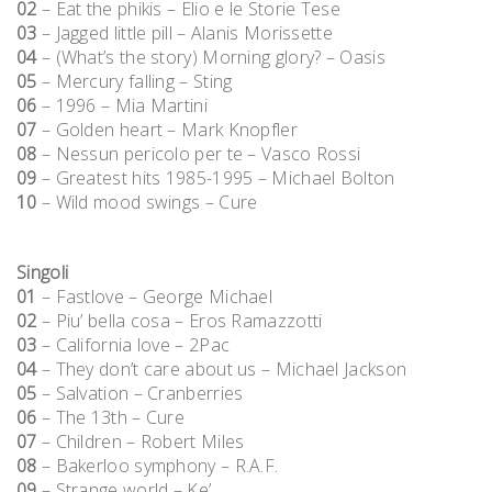
02
– Eat the phikis – Elio e le Storie Tese
03
– Jagged little pill – Alanis Morissette
04
– (What’s the story) Morning glory? – Oasis
05
– Mercury falling – Sting
06
– 1996 – Mia Martini
07
– Golden heart – Mark Knopfler
08
– Nessun pericolo per te – Vasco Rossi
09
– Greatest hits 1985-1995 – Michael Bolton
10
– Wild mood swings – Cure
Singoli
01
– Fastlove – George Michael
02
– Piu’ bella cosa – Eros Ramazzotti
03
– California love – 2Pac
04
– They don’t care about us – Michael Jackson
05
– Salvation – Cranberries
06
– The 13th – Cure
07
– Children – Robert Miles
08
– Bakerloo symphony – R.A.F.
09
– Strange world – Ke’