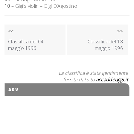
10
– Gigi’s violin – Gigi D’Agostino
NAVIGAZIONE
<<
>>
ARTICOLI
Classifica del 04
Classifica del 18
maggio 1996
maggio 1996
La classifica è stata gentilmente
fornita dal sito
accaddeoggi.it
ADV