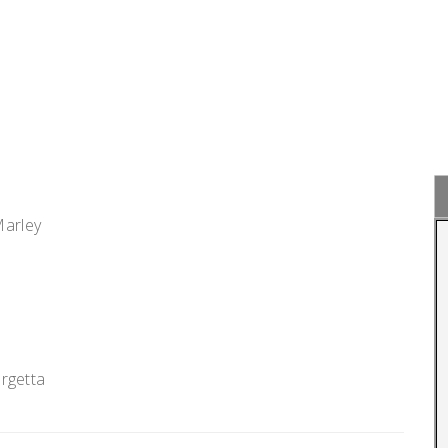
arley
rgetta