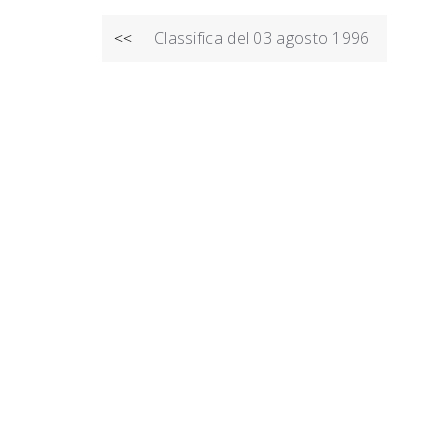
NAVIGAZIONE
Classifica del 03 agosto 1996
<<
ARTICOLI