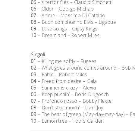
05
– X terror files – Claudio Simonetti
06
– Older – George Michael
07
– Anime – Massimo Di Cataldo
08
– Buon compleanno Elvis – Ligabue
09
– Love songs – Gipsy Kings
10
– Dreamland – Robert Miles
Singoli
01
– Killing me softly – Fugees
02
– What goes around comes around – Bob M
03
– Fable – Robert Miles
04
– Freed from desire – Gala
05
– Summer is crazy – Alexia
06
– Keep pushin’ – Boris Dlugosch
07
– Profondo rosso – Bobby Flexter
08
– Don’t stop movin’ – Livin’ Joy
09
– The beat of green (May-day-may-day) – Fa
10
– Lemon tree – Fool’s Garden