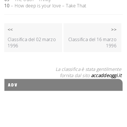
10
– How deep is your love – Take That
NAVIGAZIONE
<<
>>
ARTICOLI
Classifica del 02 marzo
Classifica del 16 marzo
1996
1996
La classifica è stata gentilmente
fornita dal sito
accaddeoggi.it
ADV