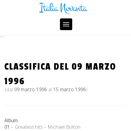
Skip
to
content
Toggle
navigation
```
CLASSIFICA DEL 09 MARZO
1996
(dal
09 marzo 1996
al
15 marzo 1996
)
Album
01
– Greatest hits – Michael Bolton