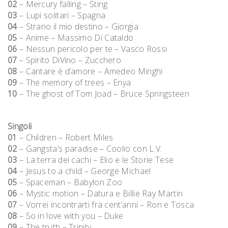
02
– Mercury falling – Sting
03
– Lupi solitari – Spagna
04
– Strano il mio destino – Giorgia
05
– Anime – Massimo Di Cataldo
06
– Nessun pericolo per te – Vasco Rossi
07
– Spirito DiVino – Zucchero
08
– Cantare è d’amore – Amedeo Minghi
09
– The memory of trees – Enya
10
– The ghost of Tom Joad – Bruce Springsteen
Singoli
01
– Children – Robert Miles
02
– Gangsta’s paradise – Coolio con L.V.
03
– La terra dei cachi – Elio e le Storie Tese
04
– Jesus to a child – George Michael
05
– Spaceman – Babylon Zoo
06
– Mystic motion – Datura e Billie Ray Martin
07
– Vorrei incontrarti fra cent’anni – Ron e Tosca
08
– So in love with you – Duke
09
– The truth – Trinity