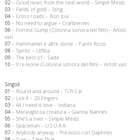
02
– Good news from the next world – Simple Minds
03
– Fields of gold – Sting
04
– Cross roads – Bon Jovi
05
– No need to argue – Cranberries
06
– Forrest Gump (Colonna sonora del film) – Artisti
vari
07
– Hammamet e altre storie – Paolo Rossi
08
– Spirito – Litfiba
09
– The best of – Sade
10
– Il re leone (Colonna sonora del film) – Artisti vari
Singoli
01
– Round and around – Ti.Pi.Cal.
02
– Lick it – 20 Fingers
03
– All I need is love – Indiana
04
– Meravigliosa creatura – Gianna Nannini
05
– She’s a river – Simple Minds
06
– Spaceman – U.S.U.R.A.
07
– Anybody anyway – Prezioso con Daphnes
08
– Sure – Take That