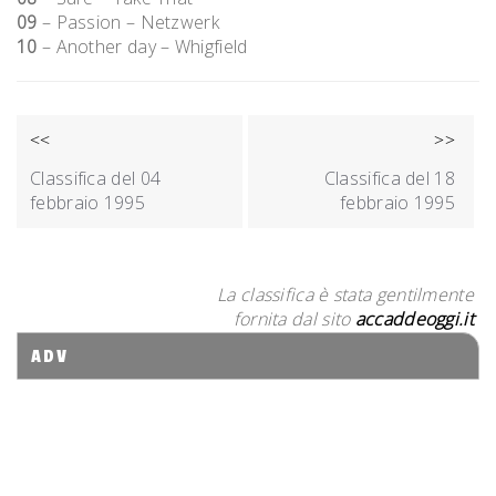
09
– Passion – Netzwerk
10
– Another day – Whigfield
NAVIGAZIONE
<<
>>
ARTICOLI
Classifica del 04
Classifica del 18
febbraio 1995
febbraio 1995
La classifica è stata gentilmente
fornita dal sito
accaddeoggi.it
ADV