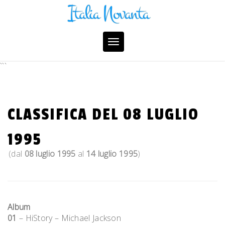
Skip
to
content
Toggle
navigation
```
CLASSIFICA DEL 08 LUGLIO
1995
(dal
08 luglio 1995
al
14 luglio 1995
)
Album
01
– HiStory – Michael Jackson