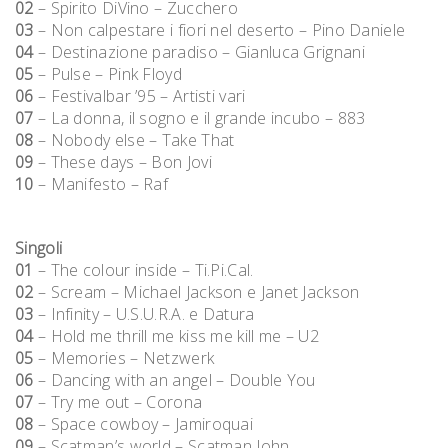
02
– Spirito DiVino – Zucchero
03
– Non calpestare i fiori nel deserto – Pino Daniele
04
– Destinazione paradiso – Gianluca Grignani
05
– Pulse – Pink Floyd
06
– Festivalbar ’95 – Artisti vari
07
– La donna, il sogno e il grande incubo – 883
08
– Nobody else – Take That
09
– These days – Bon Jovi
10
– Manifesto – Raf
Singoli
01
– The colour inside – Ti.Pi.Cal.
02
– Scream – Michael Jackson e Janet Jackson
03
– Infinity – U.S.U.R.A. e Datura
04
– Hold me thrill me kiss me kill me – U2
05
– Memories – Netzwerk
06
– Dancing with an angel – Double You
07
– Try me out – Corona
08
– Space cowboy – Jamiroquai
09
– Scatman’s world – Scatman John