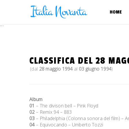
Skip
to
HOME
content
```
CLASSIFICA DEL 28 MAG
(dal
28 maggio 1994
al
03 giugno 1994
)
Album
01
– The divison bell – Pink Floyd
02
– Remix 94 – 883
03
– Philadelphia (Colonna sonora del film) – Art
04
– Equivocando – Umberto Tozzi