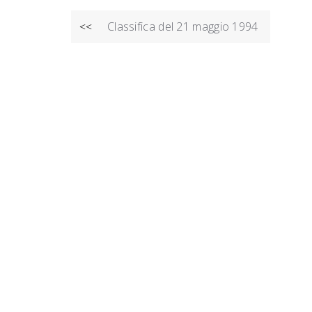
NAVIGAZIONE
Classifica del 21 maggio 1994
<<
ARTICOLI