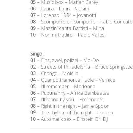
05
– Music box – Mariah Carey
06
– Laura – Laura Pausini
07
– Lorenzo 1994 – Jovanotti
08
– Scomporre e ricomporre – Fabio Concato
09
– Mazzini canta Battisti – Mina
10
– Non mi tradire – Paolo Vallesi
Singoli
01
– Eins, zwei, polizei – Mo-Do
02
– Streets of Philadelphia – Bruce Springste
03
– Change – Molella
04
– Quando tramonta il sole – Vernice
05
– I’ll remember – Madonna
06
– Pupunanny – Afrika Bambaataa
07
– I’ll stand by you – Pretenders
08
– Right in the night – Jam e Spoon
09
– The rhythm of the night – Corona
10
– Automatik sex – Einstein Dr. DJ