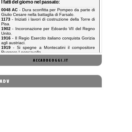
ACCADDEOGGI.IT
ADV