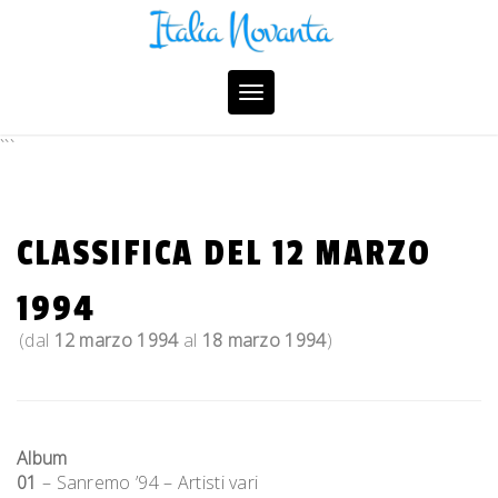
Skip
to
content
Toggle
navigation
```
CLASSIFICA DEL 12 MARZO
1994
(dal
12 marzo 1994
al
18 marzo 1994
)
Album
01
– Sanremo ’94 – Artisti vari