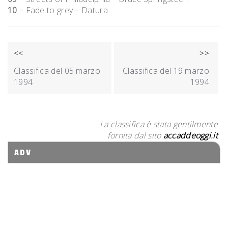
10
– Fade to grey – Datura
NAVIGAZIONE
<<
>>
ARTICOLI
Classifica del 05 marzo
Classifica del 19 marzo
1994
1994
La classifica è stata gentilmente
fornita dal sito
accaddeoggi.it
ADV