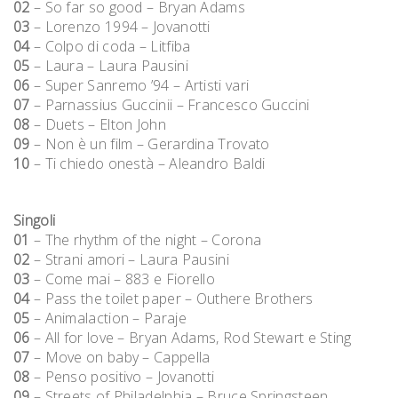
02
– So far so good – Bryan Adams
03
– Lorenzo 1994 – Jovanotti
04
– Colpo di coda – Litfiba
05
– Laura – Laura Pausini
06
– Super Sanremo ’94 – Artisti vari
07
– Parnassius Guccinii – Francesco Guccini
08
– Duets – Elton John
09
– Non è un film – Gerardina Trovato
10
– Ti chiedo onestà – Aleandro Baldi
Singoli
01
– The rhythm of the night – Corona
02
– Strani amori – Laura Pausini
03
– Come mai – 883 e Fiorello
04
– Pass the toilet paper – Outhere Brothers
05
– Animalaction – Paraje
06
– All for love – Bryan Adams, Rod Stewart e Sting
07
– Move on baby – Cappella
08
– Penso positivo – Jovanotti
09
– Streets of Philadelphia – Bruce Springsteen