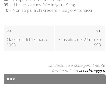
09
– If I ever lose my faith in you – Sting
10
– Non so più a chi credere – Biagio Antonacci
NAVIGAZIONE
<<
>>
ARTICOLI
Classifica del 13 marzo
Classifica del 27 marzo
1993
1993
La classifica è stata gentilmente
fornita dal sito
accaddeoggi.it
ADV