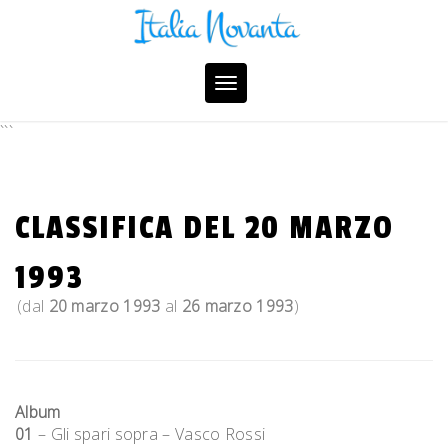
Skip
to
content
Toggle
navigation
```
CLASSIFICA DEL 20 MARZO
1993
(dal
20 marzo 1993
al
26 marzo 1993
)
Album
01
– Gli spari sopra – Vasco Rossi