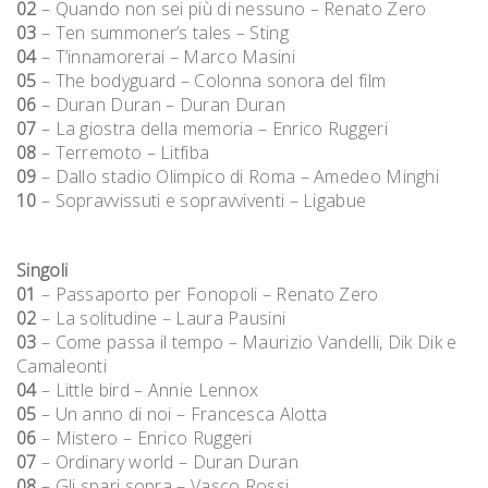
02
– Quando non sei più di nessuno – Renato Zero
03
– Ten summoner’s tales – Sting
04
– T’innamorerai – Marco Masini
05
– The bodyguard – Colonna sonora del film
06
– Duran Duran – Duran Duran
07
– La giostra della memoria – Enrico Ruggeri
08
– Terremoto – Litfiba
09
– Dallo stadio Olimpico di Roma – Amedeo Minghi
10
– Sopravvissuti e sopravviventi – Ligabue
Singoli
01
– Passaporto per Fonopoli – Renato Zero
02
– La solitudine – Laura Pausini
03
– Come passa il tempo – Maurizio Vandelli, Dik Dik e
Camaleonti
04
– Little bird – Annie Lennox
05
– Un anno di noi – Francesca Alotta
06
– Mistero – Enrico Ruggeri
07
– Ordinary world – Duran Duran
08
– Gli spari sopra – Vasco Rossi