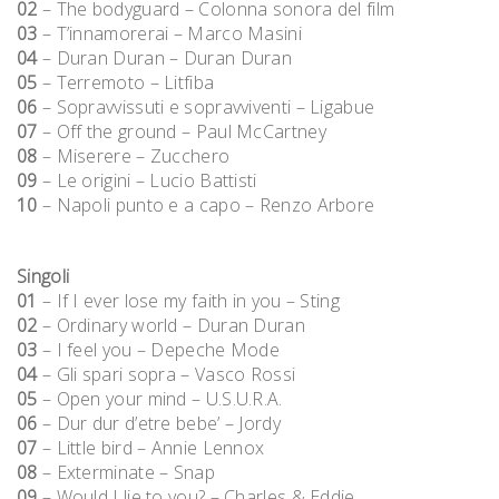
02
– The bodyguard – Colonna sonora del film
03
– T’innamorerai – Marco Masini
04
– Duran Duran – Duran Duran
05
– Terremoto – Litfiba
06
– Sopravvissuti e sopravviventi – Ligabue
07
– Off the ground – Paul McCartney
08
– Miserere – Zucchero
09
– Le origini – Lucio Battisti
10
– Napoli punto e a capo – Renzo Arbore
Singoli
01
– If I ever lose my faith in you – Sting
02
– Ordinary world – Duran Duran
03
– I feel you – Depeche Mode
04
– Gli spari sopra – Vasco Rossi
05
– Open your mind – U.S.U.R.A.
06
– Dur dur d’etre bebe’ – Jordy
07
– Little bird – Annie Lennox
08
– Exterminate – Snap
09
– Would I lie to you? – Charles & Eddie