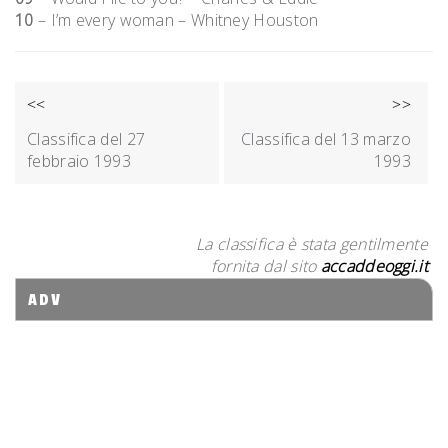
10
– I’m every woman – Whitney Houston
NAVIGAZIONE
<<
>>
ARTICOLI
Classifica del 27
Classifica del 13 marzo
febbraio 1993
1993
La classifica è stata gentilmente
fornita dal sito
accaddeoggi.it
ADV