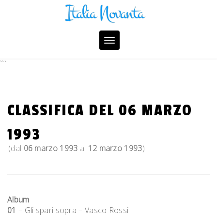
Skip
to
content
Toggle
navigation
```
CLASSIFICA DEL 06 MARZO
1993
(dal
06 marzo 1993
al
12 marzo 1993
)
Album
01
– Gli spari sopra – Vasco Rossi