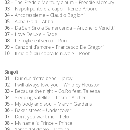
02
– The Freddie Mercury album – Freddie Mercury
03
– Napoli punto e a capo – Renzo Arbore
04
– Ancorassieme – Claudio Baglioni
05
– Abba Gold – Abba
06
– Da San Siro a Samarcanda – Antonello Venditti
07
– Love Deluxe – Sade
08
– Le foglie e il vento – Ron
09
– Canzoni d’amore – Francesco De Gregori
10
– Il cielo è blu sopra le nuvole – Pooh
Singoli
01
– Dur dur d’etre bebe – Jordy
02
– I will always love you – Whitney Houston
03
– Because the night – Co.Ro feat. Taleesa
04
– Sleeping satellite – Tasmin Archer
05
– My body and soul – Marvin Gardens
06
– Baker street – Undercover
07
– Don’t you want me – Felix
08
– My name is Prince – Prince
09
– Yerba del diablo – Datura