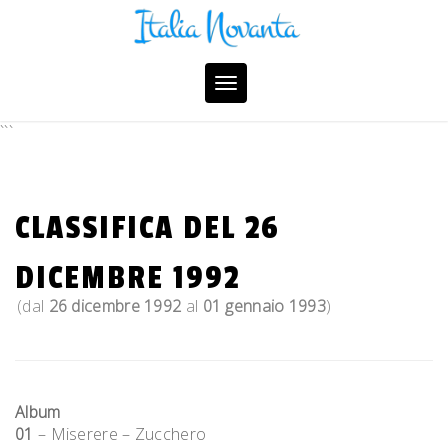
Skip
to
content
Toggle
navigation
```
CLASSIFICA DEL 26
DICEMBRE 1992
(dal
26 dicembre 1992
al
01 gennaio 1993
)
Album
01
– Miserere – Zucchero