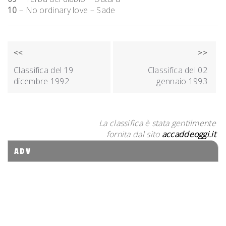
10
– No ordinary love – Sade
NAVIGAZIONE
<<
>>
ARTICOLI
Classifica del 19
Classifica del 02
dicembre 1992
gennaio 1993
La classifica è stata gentilmente
fornita dal sito
accaddeoggi.it
ADV