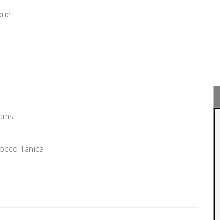
bue
dams
Rocco Tanica