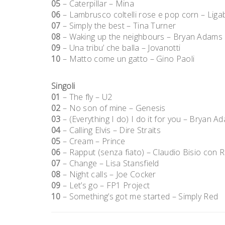
05
– Caterpillar – Mina
06
– Lambrusco coltelli rose e pop corn – Liga
07
– Simply the best – Tina Turner
08
– Waking up the neighbours – Bryan Adams
09
– Una tribu’ che balla – Jovanotti
10
– Matto come un gatto – Gino Paoli
Singoli
01
– The fly – U2
02
– No son of mine – Genesis
03
– (Everything I do) I do it for you – Bryan A
04
– Calling Elvis – Dire Straits
05
– Cream – Prince
06
– Rapput (senza fiato) – Claudio Bisio con 
07
– Change – Lisa Stansfield
08
– Night calls – Joe Cocker
09
– Let’s go – FP1 Project
10
– Something’s got me started – Simply Red