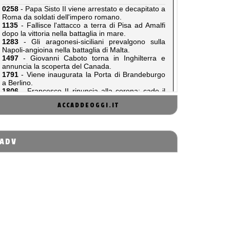
ACCADDEOGGI.IT
ADV