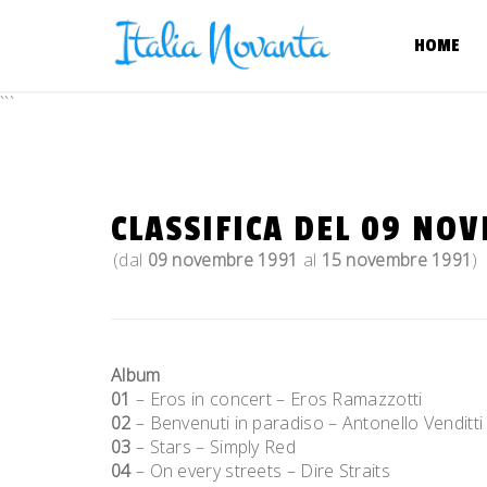
Skip
to
HOME
content
```
CLASSIFICA DEL 09 NO
(dal
09 novembre 1991
al
15 novembre 1991
)
Album
01
– Eros in concert – Eros Ramazzotti
02
– Benvenuti in paradiso – Antonello Venditt
03
– Stars – Simply Red
04
– On every streets – Dire Straits