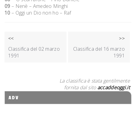
09
– Nenè – Amedeo Minghi
10
– Oggi un Dio non ho – Raf
NAVIGAZIONE
<<
>>
ARTICOLI
Classifica del 02 marzo
Classifica del 16 marzo
1991
1991
La classifica è stata gentilmente
fornita dal sito
accaddeoggi.it
ADV