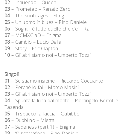
02
– Innuendo – Queen
03
– Prometeo – Renato Zero
04
– The soul cages – Sting
05
– Un uomo in blues – Pino Daniele
06
– Sogni… è tutto quello che c’e’ – Raf
07
– MCMXC aD – Enigma
08
– Cambio – Lucio Dalla
09
– Story – Eric Clapton
10
– Gli altri siamo noi – Umberto Tozzi
Singoli
01
– Se stiamo insieme – Riccardo Cocciante
02
– Perchè lo fai – Marco Masini
03
– Gli altri siamo noi – Umberto Tozzi
04
– Spunta la luna dal monte – Pierangelo Bertoli e
Tazenda
05
– Ti spacco la faccia – Gabibbo
06
– Dubbi no – Mietta
07
– Sadeness (part 1) – Enigma
08
– ‘O scarrafone – Pino Daniele