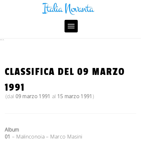
Skip
to
content
Toggle
navigation
```
CLASSIFICA DEL 09 MARZO
1991
(dal
09 marzo 1991
al
15 marzo 1991
)
Album
01
– Malinconoia – Marco Masini