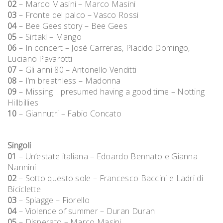
02
– Marco Masini – Marco Masini
03
– Fronte del palco – Vasco Rossi
04
– Bee Gees story – Bee Gees
05
– Sirtaki – Mango
06
– In concert – José Carreras, Placido Domingo,
Luciano Pavarotti
07
– Gli anni 80 – Antonello Venditti
08
– I’m breathless – Madonna
09
– Missing… presumed having a good time – Notting
Hillbillies
10
– Giannutri – Fabio Concato
Singoli
01
– Un’estate italiana – Edoardo Bennato e Gianna
Nannini
02
– Sotto questo sole – Francesco Baccini e Ladri di
Biciclette
03
– Spiagge – Fiorello
04
– Violence of summer – Duran Duran
05
– Disperato – Marco Masini