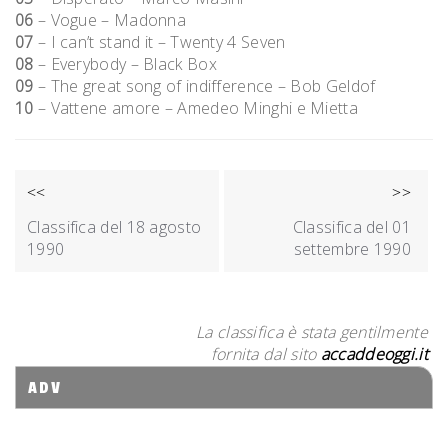
06
– Vogue – Madonna
07
– I can’t stand it – Twenty 4 Seven
08
– Everybody – Black Box
09
– The great song of indifference – Bob Geldof
10
– Vattene amore – Amedeo Minghi e Mietta
NAVIGAZIONE
<<
>>
ARTICOLI
Classifica del 18 agosto
Classifica del 01
1990
settembre 1990
La classifica è stata gentilmente
fornita dal sito
accaddeoggi.it
ADV