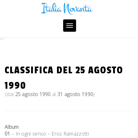
Skip
to
content
Toggle
navigation
```
CLASSIFICA DEL 25 AGOSTO
1990
(dal
25 agosto 1990
al
31 agosto 1990
)
Album
01
– In ogni senso – Eros Ramazzotti