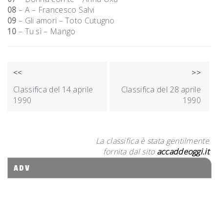
08
– A – Francesco Salvi
09
– Gli amori – Toto Cutugno
10
– Tu sì – Mango
NAVIGAZIONE
<<
>>
ARTICOLI
Classifica del 14 aprile
Classifica del 28 aprile
1990
1990
La classifica è stata gentilmente
fornita dal sito
accaddeoggi.it
ADV