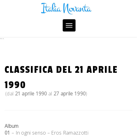
Skip
to
content
Toggle
navigation
```
CLASSIFICA DEL 21 APRILE
1990
(dal
21 aprile 1990
al
27 aprile 1990
)
Album
01
– In ogni senso – Eros Ramazzotti