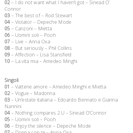
02
– I do not want what I haven’t got – Sinead O’
Connor
03
– The best of – Rod Stewart
04
– Violator – Depeche Mode
05
– Canzoni – Mietta
06
– Uomini soli – Pooh
07
– Live – Anna Oxa
08
– But seriously – Phil Collins
09
– Affection – Lisa Stansfield
10
– La vita mia – Amedeo Minghi
Singoli
01
– Vattene amore – Amedeo Minghi e Mietta
02
– Vogue – Madonna
03
– Un’estate italiana – Edoardo Bennato e Gianna
Nannini
04
– Nothing compares 2 U – Sinead O’Connor
05
– Uomini soli – Pooh
06
– Enjoy the silence – Depeche Mode
07
– Donna con te – Anna Oxa