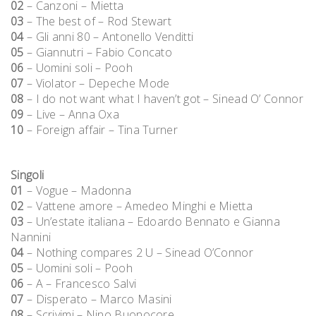
02
– Canzoni – Mietta
03
– The best of – Rod Stewart
04
– Gli anni 80 – Antonello Venditti
05
– Giannutri – Fabio Concato
06
– Uomini soli – Pooh
07
– Violator – Depeche Mode
08
– I do not want what I haven’t got – Sinead O’ Connor
09
– Live – Anna Oxa
10
– Foreign affair – Tina Turner
Singoli
01
– Vogue – Madonna
02
– Vattene amore – Amedeo Minghi e Mietta
03
– Un’estate italiana – Edoardo Bennato e Gianna
Nannini
04
– Nothing compares 2 U – Sinead O’Connor
05
– Uomini soli – Pooh
06
– A – Francesco Salvi
07
– Disperato – Marco Masini
08
– Scrivimi – Nino Buonocore