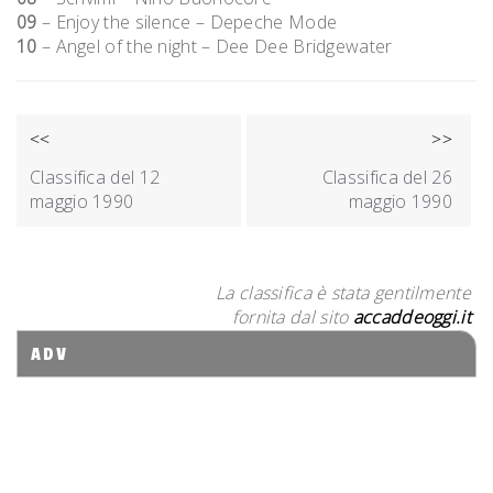
09
– Enjoy the silence – Depeche Mode
10
– Angel of the night – Dee Dee Bridgewater
NAVIGAZIONE
<<
>>
ARTICOLI
Classifica del 12
Classifica del 26
maggio 1990
maggio 1990
La classifica è stata gentilmente
fornita dal sito
accaddeoggi.it
ADV