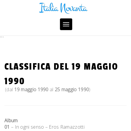
Skip
to
content
Toggle
navigation
```
CLASSIFICA DEL 19 MAGGIO
1990
(dal
19 maggio 1990
al
25 maggio 1990
)
Album
01
– In ogni senso – Eros Ramazzotti