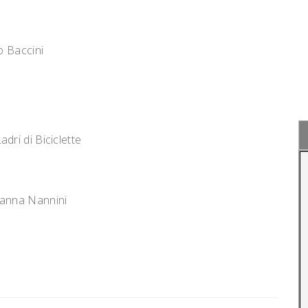
o Baccini
dri di Biciclette
ianna Nannini