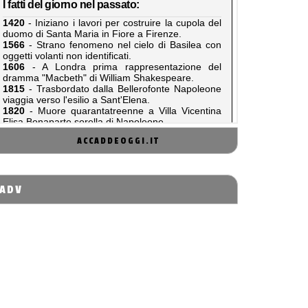
ACCADDEOGGI.IT
ADV