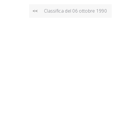
NAVIGAZIONE
Classifica del 06 ottobre 1990
<<
ARTICOLI