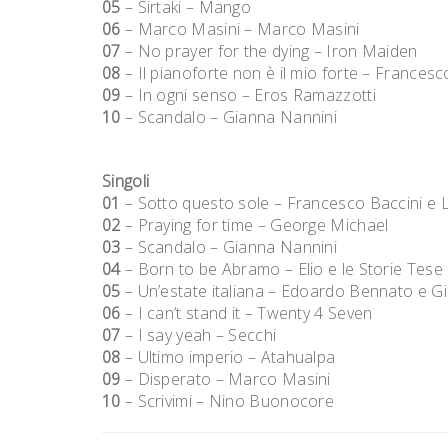
05
– Sirtaki – Mango
06
– Marco Masini – Marco Masini
07
– No prayer for the dying – Iron Maiden
08
– Il pianoforte non è il mio forte – Francesc
09
– In ogni senso – Eros Ramazzotti
10
– Scandalo – Gianna Nannini
Singoli
01
– Sotto questo sole – Francesco Baccini e La
02
– Praying for time – George Michael
03
– Scandalo – Gianna Nannini
04
– Born to be Abramo – Elio e le Storie Tese
05
– Un’estate italiana – Edoardo Bennato e G
06
– I can’t stand it – Twenty 4 Seven
07
– I say yeah – Secchi
08
– Ultimo imperio – Atahualpa
09
– Disperato – Marco Masini
10
– Scrivimi – Nino Buonocore