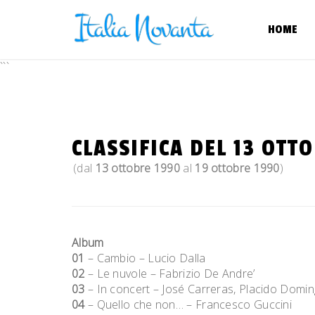
Skip
to
HOME
content
```
CLASSIFICA DEL 13 OTT
(dal
13 ottobre 1990
al
19 ottobre 1990
)
Album
01
– Cambio – Lucio Dalla
02
– Le nuvole – Fabrizio De Andre’
03
– In concert – José Carreras, Placido Domin
04
– Quello che non… – Francesco Guccini