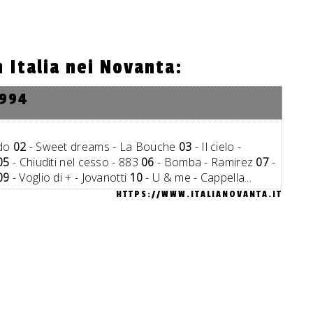
n Italia nei Novanta:
1994
ldo
02
- Sweet dreams - La Bouche
03
- Il cielo -
05
- Chiuditi nel cesso - 883
06
- Bomba - Ramirez
07
-
09
- Voglio di + - Jovanotti
10
- U & me - Cappella...
HTTPS://WWW.ITALIANOVANTA.IT