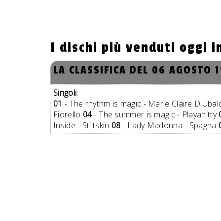
I dischi più venduti oggi i
LA CLASSIFICA DEL 06 AGOSTO 
Singoli
:
01
- The rhythm is magic - Marie Claire D'Uba
Fiorello
04
- The summer is magic - Playahitty
Inside - Stiltskin
08
- Lady Madonna - Spagna